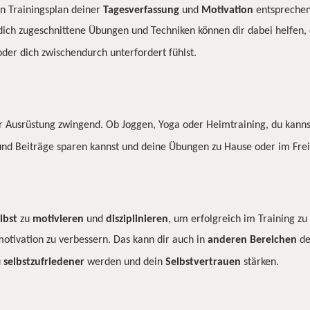
en Trainingsplan deiner
Tagesverfassung
und
Motivation
entsprechend
f dich zugeschnittene Übungen und Techniken können dir dabei helfen, 
der dich zwischendurch unterfordert fühlst.
er Ausrüstung zwingend. Ob Joggen, Yoga oder Heimtraining, du kann
 und Beiträge sparen kannst und deine Übungen zu Hause oder im Fre
lbst
zu
motivieren
und
disziplinieren
, um erfolgreich im Training z
motivation zu verbessern. Das kann dir auch in
anderen
Bereichen
de
u
selbstzufriedener
werden und dein
Selbstvertrauen
stärken.